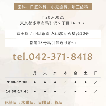
歯科、口腔外科、小児歯科、矯正歯科
〒206-0023
東京都多摩市馬引沢２丁目14−１７
京王線 / 小田急線 永山駅から徒歩10分
都道18号馬引沢通り沿い
tel.042-371-8418
月
火
水
木
金
土
日
●
●
●
／
●
●
／
9:00-12:00
●
●
●
／
●
●
／
14:00-17:45
休診日：木曜日、日曜日、祝日