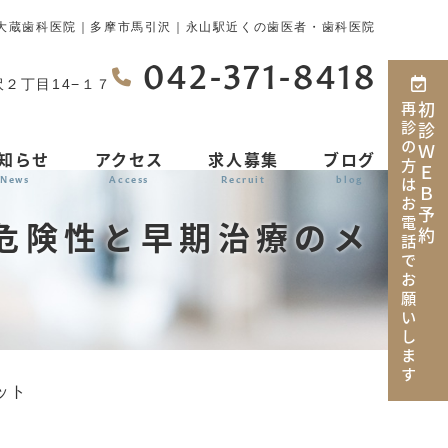
大蔵歯科医院｜多摩市馬引沢｜永山駅近くの歯医者・歯科医院
042-371-8418
沢２丁目14−１７
再診の方はお電話でお願いします
初診ＷＥＢ予約
知らせ
アクセス
求人募集
ブログ
News
Access
Recruit
blog
危険性と早期治療のメ
ット